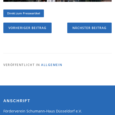
Direkt zum Presseartikel
Beitragsnavigation
VORHERIGER
NÄC
VORHERIGER BEITRAG
NÄCHSTER BEITRAG
BEITRAG
BEIT
VERÖFFENTLICHT IN
ALLGEMEIN
ANSCHRIFT
Förderverein Schumann-Haus Düsseldorf e.V.