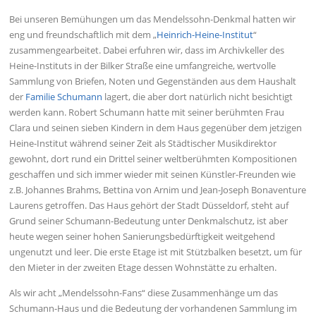
Bei unseren Bemühungen um das Mendelssohn-Denkmal hatten wir
eng und freundschaftlich mit dem „
Heinrich-Heine-Institut
“
zusammengearbeitet. Dabei erfuhren wir, dass im Archivkeller des
Heine-Instituts in der Bilker Straße eine umfangreiche, wertvolle
Sammlung von Briefen, Noten und Gegenständen aus dem Haushalt
der
Familie Schumann
lagert, die aber dort natürlich nicht besichtigt
werden kann. Robert Schumann hatte mit seiner berühmten Frau
Clara und seinen sieben Kindern in dem Haus gegenüber dem jetzigen
Heine-Institut während seiner Zeit als Städtischer Musikdirektor
gewohnt, dort rund ein Drittel seiner weltberühmten Kompositionen
geschaffen und sich immer wieder mit seinen Künstler-Freunden wie
z.B. Johannes Brahms, Bettina von Arnim und Jean-Joseph Bonaventure
Laurens getroffen. Das Haus gehört der Stadt Düsseldorf, steht auf
Grund seiner Schumann-Bedeutung unter Denkmalschutz, ist aber
heute wegen seiner hohen Sanierungsbedürftigkeit weitgehend
ungenutzt und leer. Die erste Etage ist mit Stützbalken besetzt, um für
den Mieter in der zweiten Etage dessen Wohnstätte zu erhalten.
Als wir acht „Mendelssohn-Fans“ diese Zusammenhänge um das
Schumann-Haus und die Bedeutung der vorhandenen Sammlung im