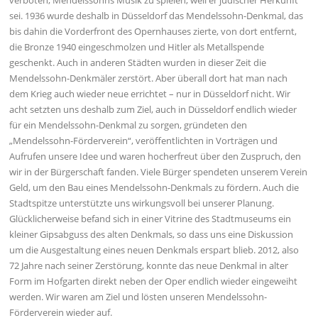
verboten, Mendelssohns Musik zu spielen, weil er jüdischer Herkunft
sei. 1936 wurde deshalb in Düsseldorf das Mendelssohn-Denkmal, das
bis dahin die Vorderfront des Opernhauses zierte, von dort entfernt,
die Bronze 1940 eingeschmolzen und Hitler als Metallspende
geschenkt. Auch in anderen Städten wurden in dieser Zeit die
Mendelssohn-Denkmäler zerstört. Aber überall dort hat man nach
dem Krieg auch wieder neue errichtet – nur in Düsseldorf nicht. Wir
acht setzten uns deshalb zum Ziel, auch in Düsseldorf endlich wieder
für ein Mendelssohn-Denkmal zu sorgen, gründeten den
„Mendelssohn-Förderverein“, veröffentlichten in Vorträgen und
Aufrufen unsere Idee und waren hocherfreut über den Zuspruch, den
wir in der Bürgerschaft fanden. Viele Bürger spendeten unserem Verein
Geld, um den Bau eines Mendelssohn-Denkmals zu fördern. Auch die
Stadtspitze unterstützte uns wirkungsvoll bei unserer Planung.
Glücklicherweise befand sich in einer Vitrine des Stadtmuseums ein
kleiner Gipsabguss des alten Denkmals, so dass uns eine Diskussion
um die Ausgestaltung eines neuen Denkmals erspart blieb. 2012, also
72 Jahre nach seiner Zerstörung, konnte das neue Denkmal in alter
Form im Hofgarten direkt neben der Oper endlich wieder eingeweiht
werden. Wir waren am Ziel und lösten unseren Mendelssohn-
Förderverein wieder auf.