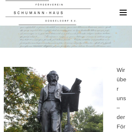
Zum
Inhalt
Menü
springen
WIR ÜBER UNS – DER
FÖRDERVEREIN
Wir
übe
r
uns
–
der
För