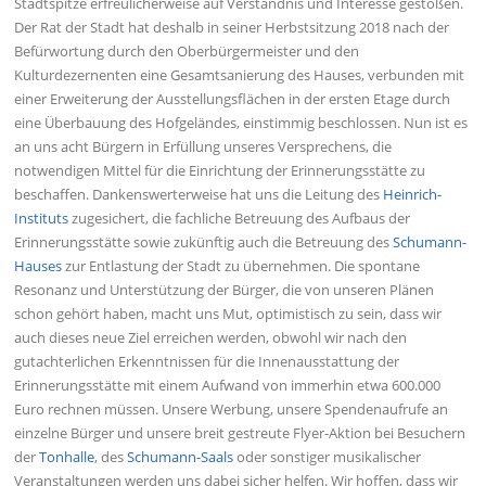
Stadtspitze erfreulicherweise auf Verständnis und Interesse gestoßen.
Der Rat der Stadt hat deshalb in seiner Herbstsitzung 2018 nach der
Befürwortung durch den Oberbürgermeister und den
Kulturdezernenten eine Gesamtsanierung des Hauses, verbunden mit
einer Erweiterung der Ausstellungsflächen in der ersten Etage durch
eine Überbauung des Hofgeländes, einstimmig beschlossen. Nun ist es
an uns acht Bürgern in Erfüllung unseres Versprechens, die
notwendigen Mittel für die Einrichtung der Erinnerungsstätte zu
beschaffen. Dankenswerterweise hat uns die Leitung des
Heinrich-
Instituts
zugesichert, die fachliche Betreuung des Aufbaus der
Erinnerungsstätte sowie zukünftig auch die Betreuung des
Schumann-
Hauses
zur Entlastung der Stadt zu übernehmen. Die spontane
Resonanz und Unterstützung der Bürger, die von unseren Plänen
schon gehört haben, macht uns Mut, optimistisch zu sein, dass wir
auch dieses neue Ziel erreichen werden, obwohl wir nach den
gutachterlichen Erkenntnissen für die Innenausstattung der
Erinnerungsstätte mit einem Aufwand von immerhin etwa 600.000
Euro rechnen müssen. Unsere Werbung, unsere Spendenaufrufe an
einzelne Bürger und unsere breit gestreute Flyer-Aktion bei Besuchern
der
Tonhalle
, des
Schumann-Saals
oder sonstiger musikalischer
Veranstaltungen werden uns dabei sicher helfen. Wir hoffen, dass wir