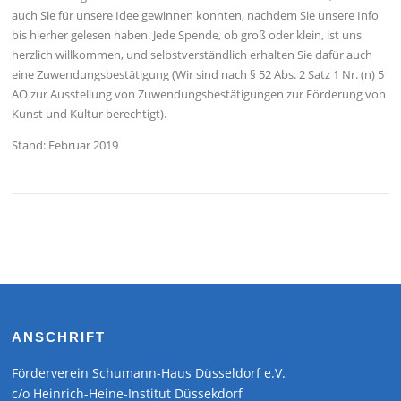
auch Sie für unsere Idee gewinnen konnten, nachdem Sie unsere Info
bis hierher gelesen haben. Jede Spende, ob groß oder klein, ist uns
herzlich willkommen, und selbstverständlich erhalten Sie dafür auch
eine Zuwendungsbestätigung (Wir sind nach § 52 Abs. 2 Satz 1 Nr. (n) 5
AO zur Ausstellung von Zuwendungsbestätigungen zur Förderung von
Kunst und Kultur berechtigt).
Stand: Februar 2019
ANSCHRIFT
Förderverein Schumann-Haus Düsseldorf e.V.
c/o Heinrich-Heine-Institut Düssekdorf