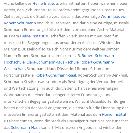
Archivkeller des
Heine-Instituts
erkannt hatten, haben wir einen neuen
Verein, den „Schumann-Haus Förderverein“ gegründet. Unser neues
Ziel ist es jetzt, die Stadt zu veranlassen, das ehemalige
Wohnhaus von
Robert Schumann
endlich zu sanieren und darin eine würdige, museale
Schumann-Erinnerungsstätte mit dem vorhandenen Archiv-Material
aus dem
Heine-Institut
zu schaffen – verbunden mit Räumen für
musikalische Begegnungen aus besonderen Anlässen. Wir sind der
Meinung, Düsseldorf sollte sich nicht nur mit dem welt
berühmten
Namen Robert Schumann schmücken – z.B.
Robert-Schumann-
Hochschule
,
Clara-Schumann-Musikschule
,
Robert-Schumann-
Gesellschaft
,
Schumann-Haus Düsseldorf Robert-Schumann-
Forschungsstelle,
Robert-Schumann-Saal
, Robert-Schumann-Denkmal,
Schumann-Straße usw., sondern als Bestätigung der Verbundenheit
und Wertschätzung ihn auch durch den Erhalt seines ehemaligen
Wohnhauses mit einer darin eingerichteten Erinnerungs- und
musikalischen Begegnungsstätte ehren. Wir acht Düsseldorfer Bürger
haben deshalb der Stadt angeboten, die Kosten für die Einrichtung der
musealen Erinnerungsstätte mit dem Material aus dem
Heine-Institut
zu übernehmen, wenn die Stadt als Hauseigentümerin selbst zunächst
das
Schumann-Haus
saniert. Mit unserem Angebot sind wir bei der